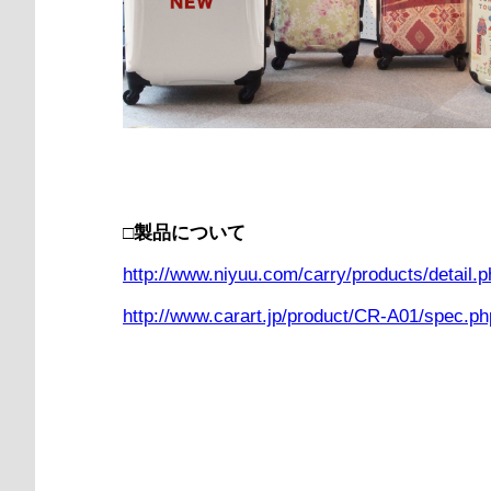
□製品について
http://www.niyuu.com/carry/products/detail.
http://www.carart.jp/product/CR-A01/spec.ph